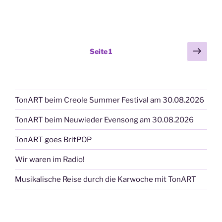
Seitennummerierung
Näch
Seite
1
Seit
der
Beiträge
TonART beim Creole Summer Festival am 30.08.2026
TonART beim Neuwieder Evensong am 30.08.2026
TonART goes BritPOP
Wir waren im Radio!
Musikalische Reise durch die Karwoche mit TonART