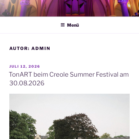
Zum
Inhalt
springen
Menü
AUTOR:
ADMIN
VERÖFFENTLICHT
JULI 12, 2026
AM
TonART beim Creole Summer Festival am
30.08.2026