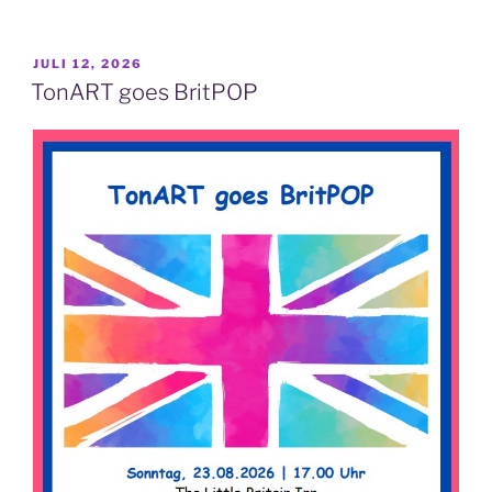
VERÖFFENTLICHT
JULI 12, 2026
AM
TonART goes BritPOP