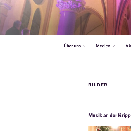
Zum
Inhalt
springen
Über uns
Medien
Ak
BILDER
Musik an der Krip