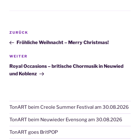
Beitragsnavigation
Vorheriger
ZURÜCK
Beitrag
Fröhliche Weihnacht – Merry Christmas!
Nächster
WEITER
Beitrag
Royal Occasions – britische Chormusik in Neuwied
und Koblenz
TonART beim Creole Summer Festival am 30.08.2026
TonART beim Neuwieder Evensong am 30.08.2026
TonART goes BritPOP