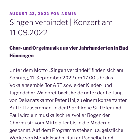
VERÖFFENTLICHT
AUGUST 23, 2022
VON
ADMIN
AM
Singen verbindet | Konzert am
11.09.2022
Chor- und Orgelmusik aus vier Jahrhunderten in Bad
Hönningen
Unter dem Motto „Singen verbindet“ finden sich am
Sonntag, 11. September 2022 um 17.00 Uhr das
Vokalensemble TonART sowie der Kinder- und
Jugendchor Waldbreitbach, beide unter der Leitung
von Dekanatskantor Peter Uhl, zu einem konzertanten
Auftritt zusammen. In der Pfarrkirche St. Peter und
Paul wird ein musikalisch reizvoller Bogen der
Chormusik vom Mittelalter bis in die Moderne
gespannt. Auf dem Programm stehen u.a. geistliche
Werke von Mendelssohn, Rutter, Pachelbel und